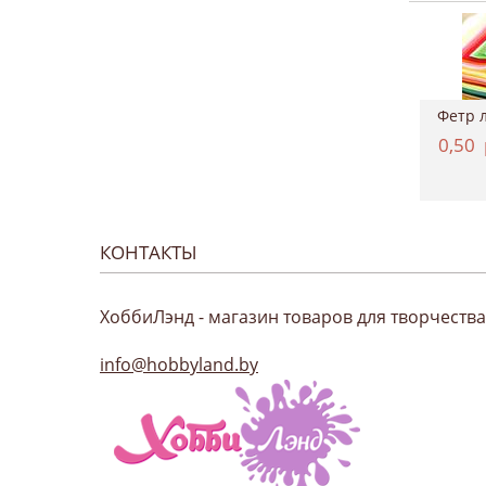
Картон двухсторонний однотонный 50*70см, ...
Краситель для ткани, Marabu "EasyColor", ...
4,37
руб.
11,12
руб.
0,50
КОНТАКТЫ
ХоббиЛэнд - магазин товаров для творчества
info@hobbyland.by