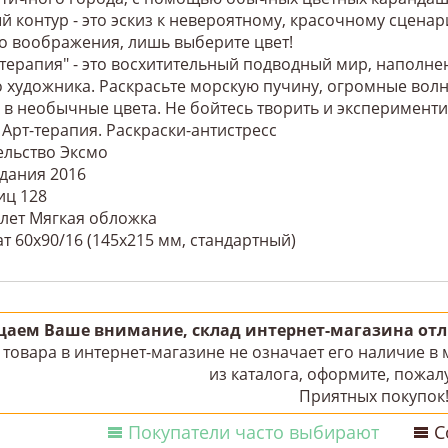
й контур - это эскиз к невероятному, красочному сцена
о воображения, лишь выберите цвет!
терапия" - это восхитительный подводный мир, напол
о художника. Раскрасьте морскую пучину, огромные вол
 в необычные цвета. Не бойтесь творить и эксперименти
Арт-терапия. Раскраски-антистресс
ельство
Эксмо
здания
2016
иц
128
лет
Мягкая обложка
ат
60х90/16 (145х215 мм, стандартный)
аем Ваше внимание, склад интернет-магазина отли
товара в интернет-магазине не означает его наличие в
из каталога, оформите, пожалу
Приятных покупок
Покупатели часто выбирают
С