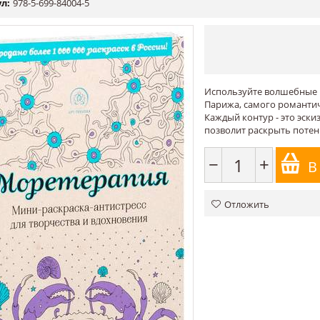
л:
978-5-699-84004-5
Используйте волшебные к
Парижа, самого романти
Каждый контур - это эск
позволит раскрыть потен
−
+
В
Отложить