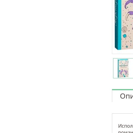
Опи
Испол
роман