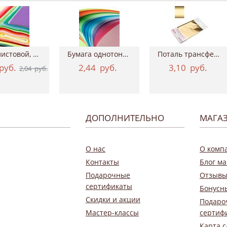
Фетр листовой, 20х30 см, толщина 2 мм
Бумага однотонная двухсторонняя, 50х70 см...
Поталь трансферная Geronimo, 15*100 см ТАИР
руб.
2,44
руб.
3,10
руб.
2,04
руб.
ДОПОЛНИТЕЛЬНО
МАГА
О нас
О комп
Контакты
Блог ма
Подарочные
Отзывы
сертификаты
Бонусн
Скидки и акции
Подаро
Мастер-классы
сертиф
Карта с