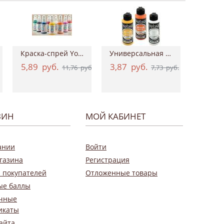
Краска-спрей Your Fashion Spray Fabric Pa...
Универсальная акриловая краска Hybrid Ac...
5,89
руб.
3,87
руб.
0,9
11,76
руб.
7,73
руб.
ЗИН
МОЙ КАБИНЕТ
ании
Войти
газина
Регистрация
 покупателей
Отложенные товары
ые баллы
чные
икаты
айта