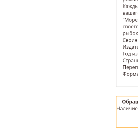
Кажды
вашег
"Море
своег
рыбок
Серия
Издат
Год и
Стран
Переп
Форм
Обращ
Наличие 