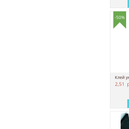
-50%
2,51
р