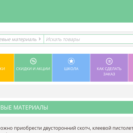
евые материалы
евые материалы
КИ
СКИДКИ И АКЦИИ
ШКОЛА
КАК СДЕЛАТЬ
ЗАКАЗ
ЕВЫЕ МАТЕРИАЛЫ
можно приобрести двусторонний скотч, клеевой пистолет