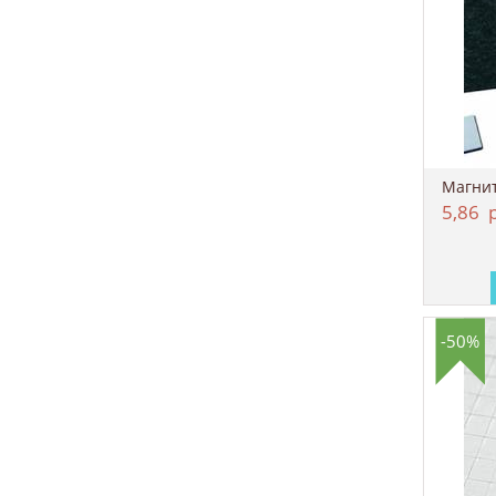
5,86
р
-50%