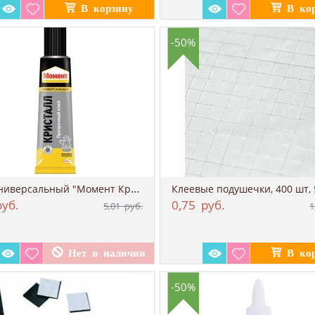
-50%
Клей универсальный "Момент Кристалл", 30 мл.
уб.
0,75
руб.
5,01
руб.
1
-50%