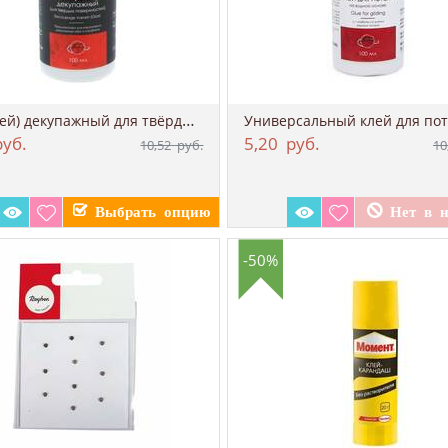
Лак (клей) декупажный для твёрдых поверхн...
уб.
5,20
руб.
10,52
руб.
10
-50%