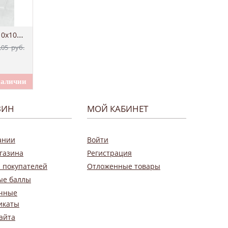
Клеевые подушечки,100 шт, 10х10х3 мм
,05
руб.
ЗИН
МОЙ КАБИНЕТ
ании
Войти
газина
Регистрация
 покупателей
Отложенные товары
ые баллы
чные
икаты
айта