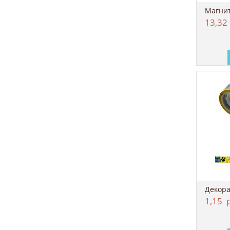
Магнит
13,32
1,15
р