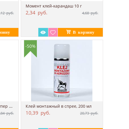
Момент клей-карандаш 10 г
2,34
руб.
,12
руб.
4,68
руб.
-50%
Эпоксидный клей "Момент супер Эпокси"
Клей монтажный в спрее, 200 мл
10,39
руб.
,84
руб.
20,73
руб.