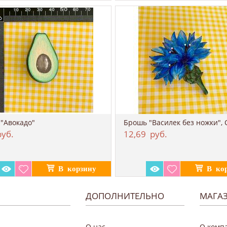
"Авокадо"
Брошь "Василек без ножки",
уб.
12,69
руб.
ДОПОЛНИТЕЛЬНО
МАГА
О нас
О комп