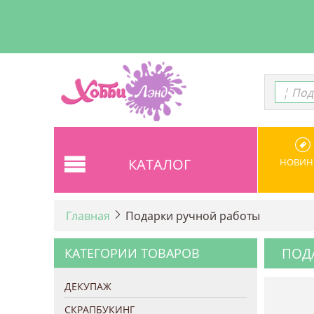
¦ Под
¦ Под
КАТАЛОГ
НОВИН
Главная
Подарки ручной работы
КАТЕГОРИИ ТОВАРОВ
ПОД
ДЕКУПАЖ
СКРАПБУКИНГ