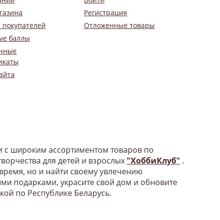
газина
Регистрация
 покупателей
Отложенные товары
ые баллы
чные
икаты
айта
би с широким ассортиментом товаров по
ворчества для детей и взрослых
"ХоббиКлуб"
.
 время, но и найти своему увлечению
ыми подарками, украсите свой дом и обновите
вкой по Республике Беларусь.