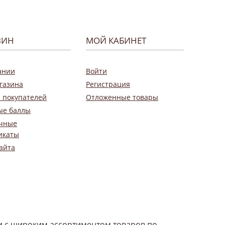
ЗИН
МОЙ КАБИНЕТ
ании
Войти
газина
Регистрация
 покупателей
Отложенные товары
ые баллы
чные
икаты
айта
би с широким ассортиментом товаров по