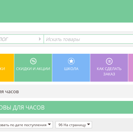
ЛОГ
ЛОГ
КИ
СКИДКИ И АКЦИИ
ШКОЛА
КАК СДЕЛАТЬ
ЗАКАЗ
ля часов
ОВЫ ДЛЯ ЧАСОВ
вать по дате поступления
96 На страницу