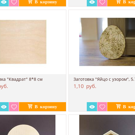
вка "Квадрат" 8*8 см
Заготовка "Яйцо с узором", 5.
уб.
1,10
руб.