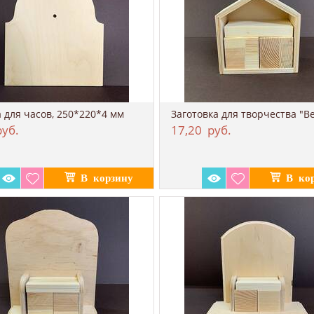
 для часов, 250*220​*4 мм
уб.
17,20
руб.