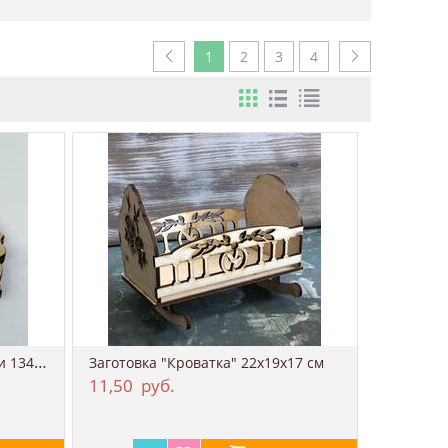
1
2
3
4
Заготовка "Медальон" 2 части 134*94 мм
Заготовка "Кроватка" 22х19х17 см
11,50
руб.