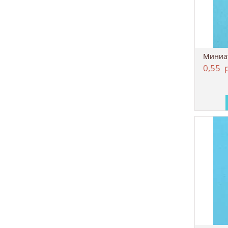
Миниат
0,55
р