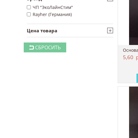
ЧП "ЭкоЛайнСтим"
Rayher (Германия)
+
Цена товара
СБРОСИТЬ
Основа
5,60
р