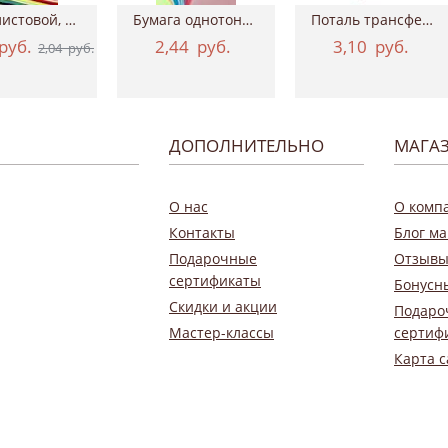
Фетр листовой, 20х30 см, толщина 2 мм
Бумага однотонная двухсторонняя, 50х70 см...
Поталь трансферная Geronimo, 15*100 см ТАИР
руб.
2,44
руб.
3,10
руб.
2,04
руб.
ДОПОЛНИТЕЛЬНО
МАГА
О нас
О комп
Контакты
Блог ма
Подарочные
Отзывы
сертификаты
Бонусн
Скидки и акции
Подаро
Мастер-классы
сертиф
Карта с