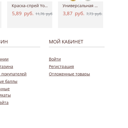
Краска-спрей Your Fashion Spray Fabric Pa...
Универсальная акриловая краска Hybrid Ac...
5,89
руб.
3,87
руб.
0,9
11,76
руб.
7,73
руб.
ЗИН
МОЙ КАБИНЕТ
ании
Войти
газина
Регистрация
 покупателей
Отложенные товары
ые баллы
чные
икаты
айта