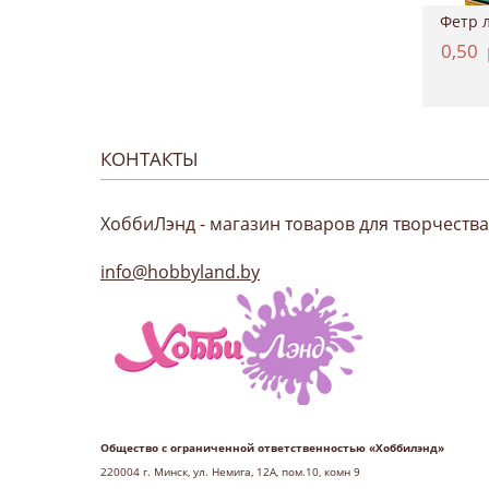
Картон двухсторонний однотонный 50*70см, ...
Краситель для ткани, Marabu "EasyColor", ...
4,37
руб.
11,12
руб.
0,50
КОНТАКТЫ
ХоббиЛэнд - магазин товаров для творчества
info@hobbyland.by
Общество с ограниченной ответственностью «Хоббилэнд»
220004 г
. Минск, ул. Немига, 12А, пом.10, комн 9