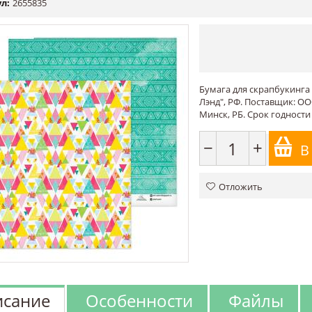
л:
2655835
Бумага для скрапбукинга 
Лэнд", РФ. Поставщик: ОО
Минск, РБ. Срок годности
−
+
В
Отложить
сание
Особенности
Файлы