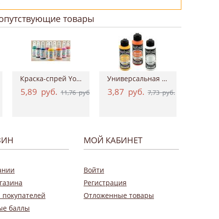
!
опутствующие товары
Краска-спрей Your Fashion Spray Fabric Pa...
Универсальная акриловая краска Hybrid Ac...
5,89
руб.
3,87
руб.
0,9
11,76
руб.
7,73
руб.
ЗИН
МОЙ КАБИНЕТ
ании
Войти
газина
Регистрация
 покупателей
Отложенные товары
ые баллы