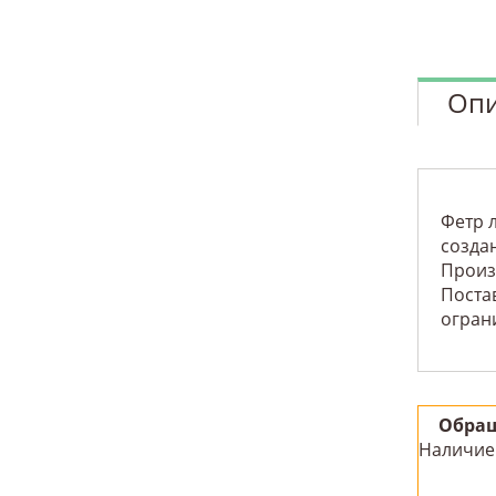
Опи
Фетр 
создан
Произ
Постав
огран
Обращ
Наличие 