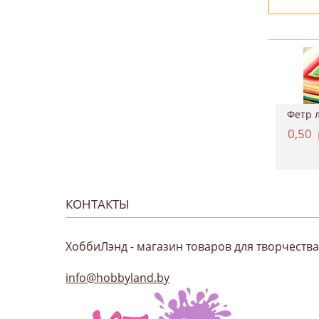
Картон двухсторонний однотонный 50*70см, ...
Краситель для ткани, Marabu "EasyColor", ...
4,37
руб.
11,12
руб.
0,50
КОНТАКТЫ
ХоббиЛэнд - магазин товаров для творчества
info@hobbyland.by