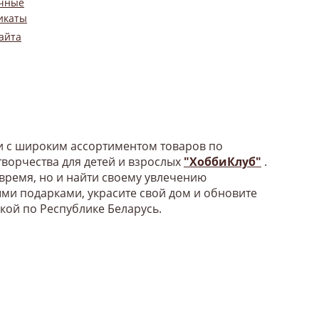
чные
икаты
айта
би с широким ассортиментом товаров по
ворчества для детей и взрослых
"ХоббиКлуб"
.
 время, но и найти своему увлечению
ыми подарками, украсите свой дом и обновите
вкой по Республике Беларусь.