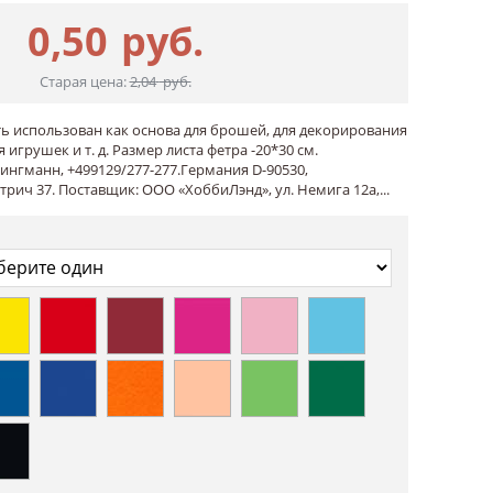
0,50
руб.
Старая цена:
2,04
руб.
ь использован как основа для брошей, для декорирования
 игрушек и т. д. Размер листа фетра -20*30 см.
ингманн, +499129/277-277.Германия D-90530,
рич 37. Поставщик: ООО «ХоббиЛэнд», ул. Немига 12а,...