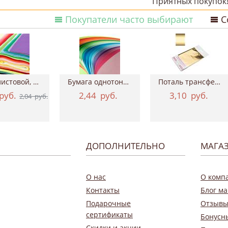
Приятных покупок
Покупатели часто выбирают
С
Фетр листовой, 20х30 см, толщина 2 мм
Бумага однотонная двухсторонняя, 50х70 см...
Поталь трансферная Geronimo, 15*100 см ТАИР
руб.
2,44
руб.
3,10
руб.
2,04
руб.
ДОПОЛНИТЕЛЬНО
МАГА
О нас
О комп
Контакты
Блог ма
Подарочные
Отзывы
сертификаты
Бонусн
Скидки и акции