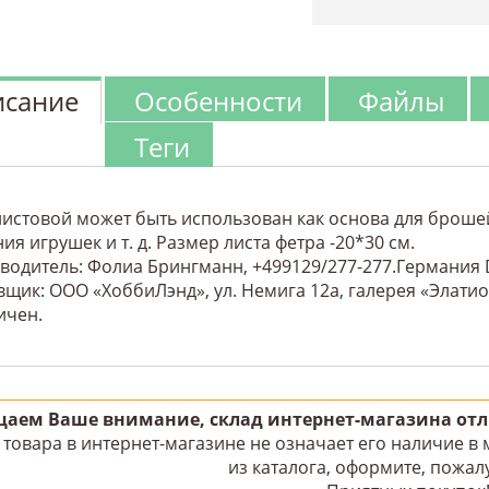
сание
Особенности
Файлы
Теги
листовой может быть использован как основа для брошей
ия игрушек и т. д. Размер листа фетра -20*30 см.
водитель: Фолиа Брингманн, +499129/277-277.Германия D
щик: ООО «ХоббиЛэнд», ул. Немига 12а, галерея «Элатио»
ичен.
аем Ваше внимание, склад интернет-магазина отли
товара в интернет-магазине не означает его наличие в
из каталога, оформите, пожалу