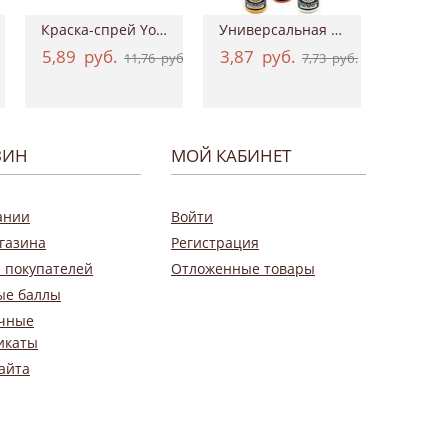
Краска-спрей Your Fashion Spray Fabric Pa...
Универсальная акриловая краска Hybrid Ac...
5,89
руб.
3,87
руб.
0,9
11,76
руб.
7,73
руб.
ЗИН
МОЙ КАБИНЕТ
ании
Войти
газина
Регистрация
 покупателей
Отложенные товары
ые баллы
чные
икаты
айта