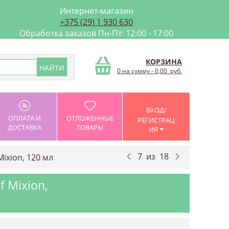
Интернет-магазин
+375 (29) 1 930 630
Обработка заказов Пн-Пт: 12:00 - 17:00
КОРЗИНА
0 на сумму
-
0,00
руб.
ВХОД/
ОПЛАТА И
ОТЛОЖЕННЫЕ
РЕГИСТРАЦ
ДОСТАВКА
ТОВАРЫ
ИЯ
7
из
18
ixion, 120 мл
f Mixion,