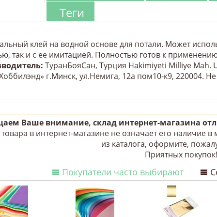
Теги
альный клей на водной основе для потали. Может исполь
ью, так и с ее имитацией. Полностью готов к применению
зводитель:
ТуранБояСан, Турция Hakimiyeti Milliye Mah. 
Хоббилэнд» г.Минск, ул.Немига, 12а пом10-к9, 220004. Н
аем Ваше внимание, склад интернет-магазина отли
товара в интернет-магазине не означает его наличие в
из каталога, оформите, пожалу
Приятных покупок
Покупатели часто выбирают
С