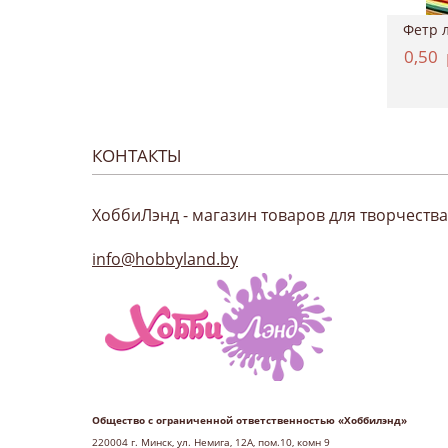
Картон двухсторонний однотонный 50*70см, ...
Краситель для ткани, Marabu "EasyColor", ...
4,37
руб.
11,12
руб.
0,50
КОНТАКТЫ
ХоббиЛэнд - магазин товаров для творчества
info@hobbyland.by
Общество с ограниченной ответственностью «Хоббилэнд»
220004 г
. Минск, ул. Немига, 12А, пом.10, комн 9