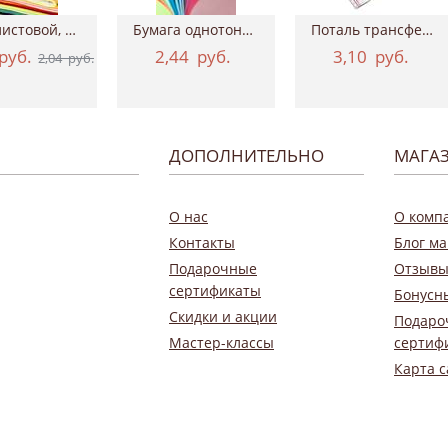
Фетр листовой, 20х30 см, толщина 2 мм
Бумага однотонная двухсторонняя, 50х70 см...
Поталь трансферная Geronimo, 15*100 см ТАИР
руб.
2,44
руб.
3,10
руб.
2,04
руб.
ДОПОЛНИТЕЛЬНО
МАГА
О нас
О комп
Контакты
Блог ма
Подарочные
Отзывы
сертификаты
Бонусн
Скидки и акции
Подаро
Мастер-классы
сертиф
Карта с