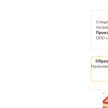
Специ
потал
Прои
ООО «
Обращ
Наличие 