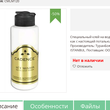
л:
CMLM120
-50%
Специальный клей на вод
как с настоящей поталью,
Производитель: ТуранБояСа
ISTANBUL. Поставщик: ООО
Нет в наличии
Отложить
сание
Особенности
Файлы