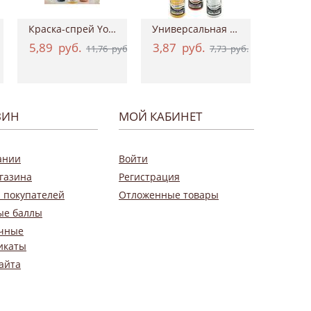
Краска-спрей Your Fashion Spray Fabric Pa...
Универсальная акриловая краска Hybrid Ac...
5,89
руб.
3,87
руб.
0,9
11,76
руб.
7,73
руб.
ЗИН
МОЙ КАБИНЕТ
ании
Войти
газина
Регистрация
 покупателей
Отложенные товары
ые баллы
чные
икаты
айта