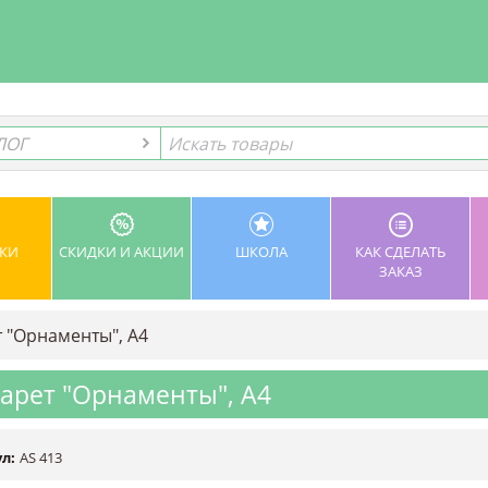
ЛОГ
ЛОГ
КИ
СКИДКИ И АКЦИИ
ШКОЛА
КАК СДЕЛАТЬ
ЗАКАЗ
 "Орнаменты", А4
арет "Орнаменты", А4
л:
AS 413