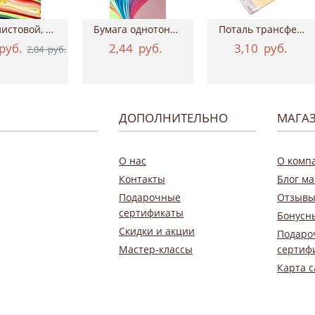
Фетр листовой, 20х30 см, толщина 2 мм
Бумага однотонная двухсторонняя, 50х70 см...
Поталь трансферная Geronimo, 15*100 см ТАИР
руб.
2,44
руб.
3,10
руб.
2,04
руб.
ДОПОЛНИТЕЛЬНО
МАГА
О нас
О комп
Контакты
Блог ма
Подарочные
Отзывы
сертификаты
Бонусн
Скидки и акции
Подаро
Мастер-классы
сертиф
Карта с