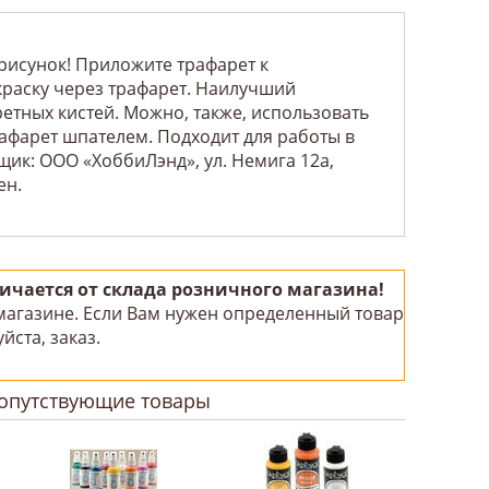
рисунок! Приложите трафарет к
краску через трафарет. Наилучший
етных кистей. Можно, также, использовать
рафарет шпателем. Подходит для работы в
щик: ООО «ХоббиЛэнд», ул. Немига 12а,
ен.
чается от склада розничного магазина!
 магазине. Если Вам нужен определенный товар
йста, заказ.
!
опутствующие товары