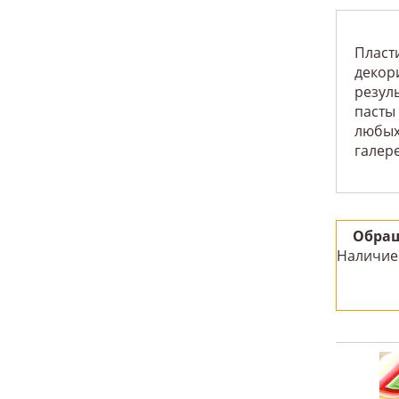
Пласт
декор
резул
пасты
любых
галере
Обращ
Наличие 