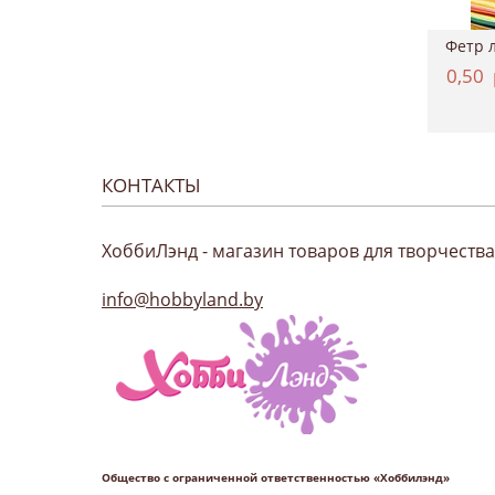
Картон двухсторонний однотонный 50*70см, ...
Краситель для ткани, Marabu "EasyColor", ...
4,37
руб.
11,12
руб.
0,50
КОНТАКТЫ
ХоббиЛэнд - магазин товаров для творчества
info@hobbyland.by
Общество с ограниченной ответственностью «Хоббилэнд»