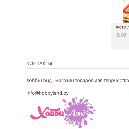
Картон двухсторонний однотонный 50*70см, ...
Краситель для ткани, Marabu "EasyColor", ...
4,37
руб.
11,12
руб.
0,50
КОНТАКТЫ
ХоббиЛэнд - магазин товаров для творчества
info@hobbyland.by