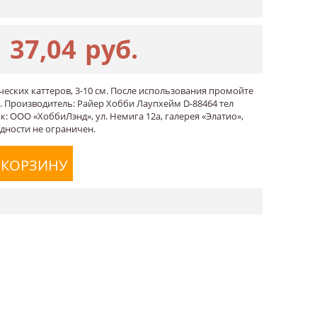
37,04
руб.
ческих каттеров, 3-10 см. После использования промойте
. Производитель: Райер Хобби Лаупхейм D-88464 тел
к: ООО «ХоббиЛэнд», ул. Немига 12а, галерея «Элатио»,
одности не ограничен.
 КОРЗИНУ