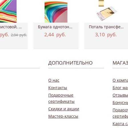
Фетр листовой, 20х30 см, толщина 2 мм
Бумага однотонная двухсторонняя, 50х70 см...
Поталь трансферная Geronimo, 15*100 см ТАИР
руб.
2,44
руб.
3,10
руб.
2,04
руб.
ДОПОЛНИТЕЛЬНО
МАГА
О нас
О комп
Контакты
Блог ма
Подарочные
Отзывы
сертификаты
Бонусн
Скидки и акции
Подаро
Мастер-классы
сертиф
Карта с