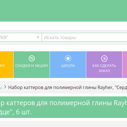
ЛОГ
ЛОГ
КИ
СКИДКИ И АКЦИИ
ШКОЛА
КАК СДЕЛАТЬ
ЗАКАЗ
ы
Набор каттеров для полимерной глины Rayher, "Сердц
р каттеров для полимерной глины Rayh
це", 6 шт.