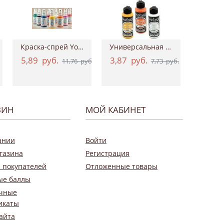
Краска-спрей Your Fashion Spray Fabric Pa...
Универсальная акриловая краска Hybrid Ac...
5,89
руб.
3,87
руб.
0,9
11,76
руб.
7,73
руб.
ЗИН
МОЙ КАБИНЕТ
ании
Войти
газина
Регистрация
 покупателей
Отложенные товары
ые баллы
чные
икаты
айта