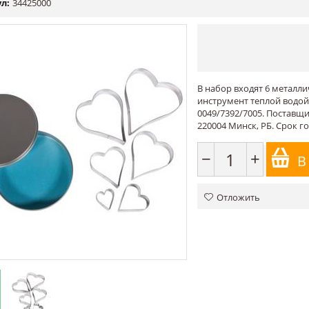
л:
34425000
В набор входят 6 металли
инструмент теплой водой
0049/7392/7005. Поставщи
220004 Минск, РБ. Срок г
−
+
В
Отложить