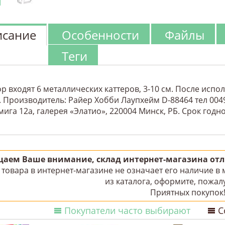
сание
Особенности
Файлы
Теги
ор входят 6 металлических каттеров, 3-10 см. После исп
. Производитель: Райер Хобби Лаупхейм D-88464 тел 004
мига 12а, галерея «Элатио», 220004 Минск, РБ. Срок годн
аем Ваше внимание, склад интернет-магазина отли
товара в интернет-магазине не означает его наличие в
из каталога, оформите, пожалу
Приятных покупок
Покупатели часто выбирают
С