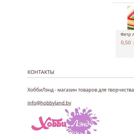
Картон двухсторонний однотонный 50*70см, ...
Краситель для ткани, Marabu "EasyColor", ...
4,37
руб.
11,12
руб.
0,50
КОНТАКТЫ
ХоббиЛэнд - магазин товаров для творчества
info@hobbyland.by