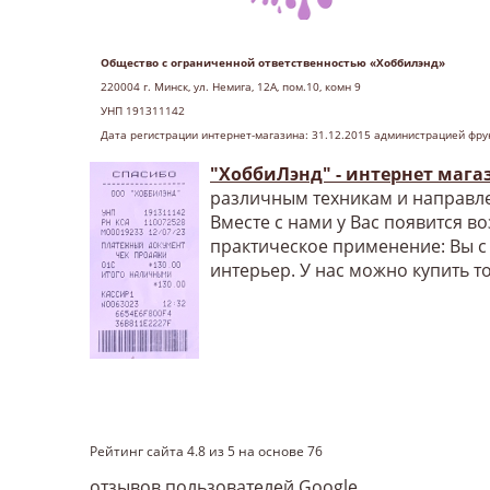
Общество с ограниченной ответственностью «Хоббилэнд»
220004 г
. Минск, ул. Немига, 12А, пом.10, комн 9
УНП 191311142
Дата регистрации интернет-магазина: 31.12.2015 администрацией фру
"ХоббиЛэнд" - интернет мага
различным техникам и направле
Вместе с нами у Вас появится в
практическое применение: Вы с
интерьер. У нас можно купить т
Рейтинг сайта
4.8
из
5
на основе
76
отзывов пользователей Google.