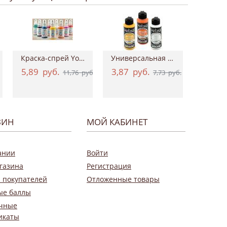
Краска-спрей Your Fashion Spray Fabric Pa...
Универсальная акриловая краска Hybrid Ac...
5,89
руб.
3,87
руб.
0,9
11,76
руб.
7,73
руб.
ЗИН
МОЙ КАБИНЕТ
ании
Войти
газина
Регистрация
 покупателей
Отложенные товары
ые баллы
чные
икаты