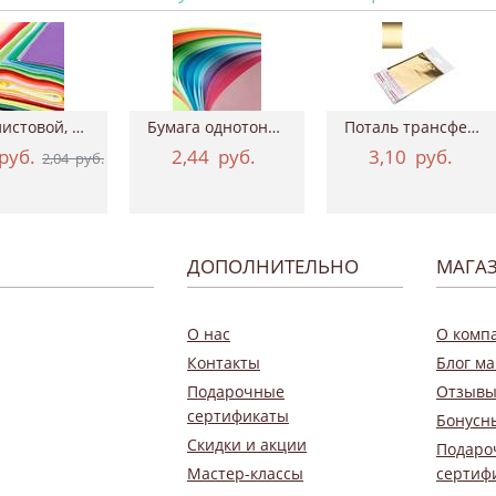
Фетр листовой, 20х30 см, толщина 2 мм
Бумага однотонная двухсторонняя, 50х70 см...
Поталь трансферная Geronimo, 15*100 см ТАИР
руб.
2,44
руб.
3,10
руб.
2,04
руб.
ДОПОЛНИТЕЛЬНО
МАГА
О нас
О комп
Контакты
Блог ма
Подарочные
Отзывы
сертификаты
Бонусн
Скидки и акции
Подаро
Мастер-классы
сертиф