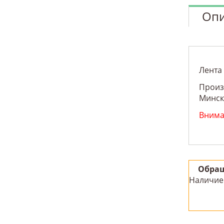
Опи
Лента
Произв
Минск
Вниман
Обращ
Наличие 