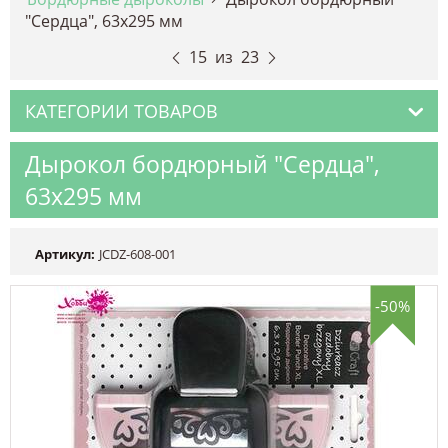
"Сердца", 63х295 мм
15
из
23
КАТЕГОРИИ ТОВАРОВ
Дырокол бордюрный "Сердца",
63х295 мм
Артикул:
JCDZ-608-001
-50%