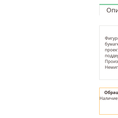
Опи
Фигур
бумаг
проек
подде
Произ
Немига
Обращ
Наличие 