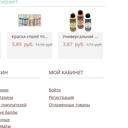
ыбирают
Краска-спрей Your Fashion Spray Fabric Pa...
Универсальная акриловая краска Hybrid Ac...
5,89
руб.
3,87
руб.
0,9
11,76
руб.
7,73
руб.
ЗИН
МОЙ КАБИНЕТ
ании
Войти
газина
Регистрация
 покупателей
Отложенные товары
ые баллы
чные
икаты