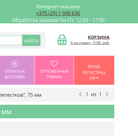
Интернет-магазин
+375 (29) 1 930 630
Обработка заказов Пн-Пт: 12:00 - 17:00
КОРЗИНА
0 на сумму
-
0,00
руб.
ВХОД/
ОПЛАТА И
ОТЛОЖЕННЫЕ
РЕГИСТРАЦ
ДОСТАВКА
ТОВАРЫ
ИЯ
1
из
1
епестков", 75 мм
5 мм