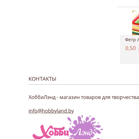
Картон двухсторонний однотонный 50*70см, ...
Краситель для ткани, Marabu "EasyColor", ...
4,37
руб.
11,12
руб.
0,50
КОНТАКТЫ
ХоббиЛэнд - магазин товаров для творчества
info@hobbyland.by