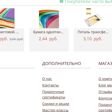
Покупатели часто в
Фетр листовой, 20х30 см, толщина 2 мм
Бумага однотонная двухсторонняя, 50х70 см...
Поталь трансферная Geronimo, 15*100 см ТАИР
руб.
2,44
руб.
3,10
руб.
2,04
руб.
ДОПОЛНИТЕЛЬНО
МАГА
О нас
О комп
Контакты
Блог ма
Подарочные
Отзывы
сертификаты
Бонусн
Скидки и акции
Подаро
Мастер-классы
сертиф