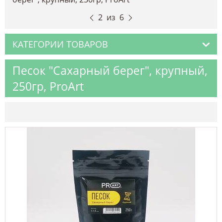
2
из
6
КАТЕГОРИИ ТОВАРОВ
Песок "Сахарный берег", крупный,
250гр, ProArt