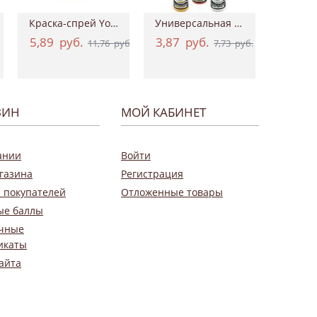
Краска-спрей Your Fashion Spray Fabric Pa...
Универсальная акриловая краска Hybrid Ac...
5,89
руб.
3,87
руб.
0,9
11,76
руб.
7,73
руб.
ЗИН
МОЙ КАБИНЕТ
ании
Войти
газина
Регистрация
 покупателей
Отложенные товары
ые баллы
чные
икаты
айта