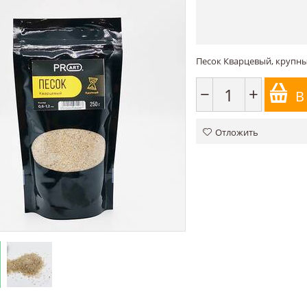
Песок Кварцевый, крупный
−
+
В
Отложить