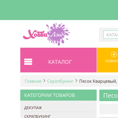
КАТА
КАТА
КАТАЛОГ
НОВИН
Главная
Скрапбукинг
Песок Кварцевый, 
Песо
КАТЕГОРИИ ТОВАРОВ
ДЕКУПАЖ
СКРАПБУКИНГ