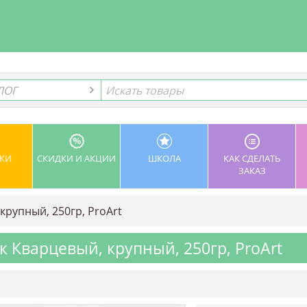
ЛОГ
ЛОГ
КИ
СКИДКИ И АКЦИИ
ШКОЛА
КАК СДЕЛАТЬ
ЗАКАЗ
крупный, 250гр, ProArt
к Кварцевый, крупный, 250гр, ProArt