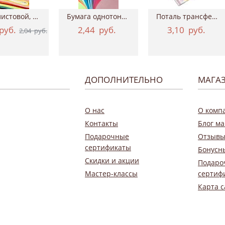
Фетр листовой, 20х30 см, толщина 2 мм
Бумага однотонная двухсторонняя, 50х70 см...
Поталь трансферная Geronimo, 15*100 см ТАИР
руб.
2,44
руб.
3,10
руб.
2,04
руб.
ДОПОЛНИТЕЛЬНО
МАГА
О нас
О комп
Контакты
Блог ма
Подарочные
Отзывы
сертификаты
Бонусн
Скидки и акции
Подаро
Мастер-классы
сертиф
Карта с