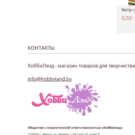
Картон двухсторонний однотонный 50*70см, ...
Краситель для ткани, Marabu "EasyColor", ...
4,37
руб.
11,12
руб.
0,50
КОНТАКТЫ
ХоббиЛэнд - магазин товаров для творчества
info@hobbyland.by
Общество с ограниченной ответственностью «Хоббилэнд»
220004 г
. Минск, ул. Немига, 12А, пом.10, комн 9