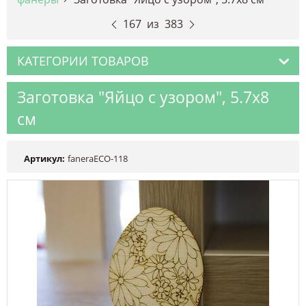
167
из
383
КАТЕГОРИИ ТОВАРОВ
Заготовка "Яйцо с узором", 5.7х8
см
Артикул:
faneraECO-118