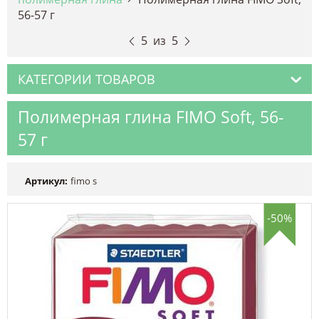
56-57 г
5
из
5
КАТЕГОРИИ ТОВАРОВ
Полимерная глина FIMO Soft, 56-
57 г
Артикул:
fimo s
-50%