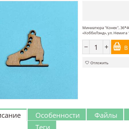
Миниатюра "Конек", 36*4
«ХоббиЛэнд», ул. Немига 1
−
+
В
Отложить
сание
Особенности
Файлы
Теги