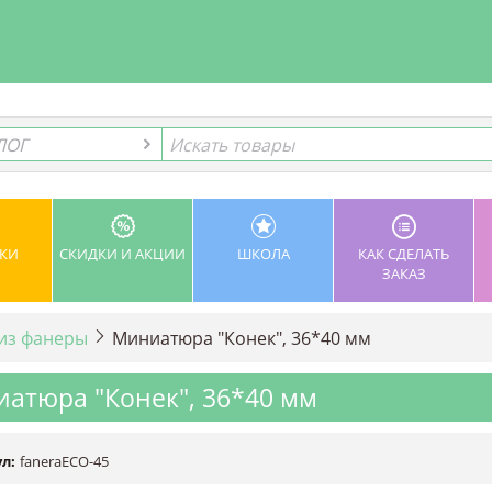
ЛОГ
ЛОГ
КИ
СКИДКИ И АКЦИИ
ШКОЛА
КАК СДЕЛАТЬ
ЗАКАЗ
 из фанеры
Миниатюра "Конек", 36*40 мм
атюра "Конек", 36*40 мм
л:
faneraECO-45