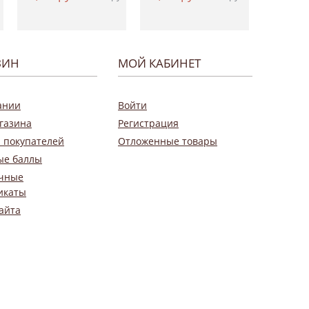
ЗИН
МОЙ КАБИНЕТ
ании
Войти
газина
Регистрация
 покупателей
Отложенные товары
ые баллы
чные
икаты
айта