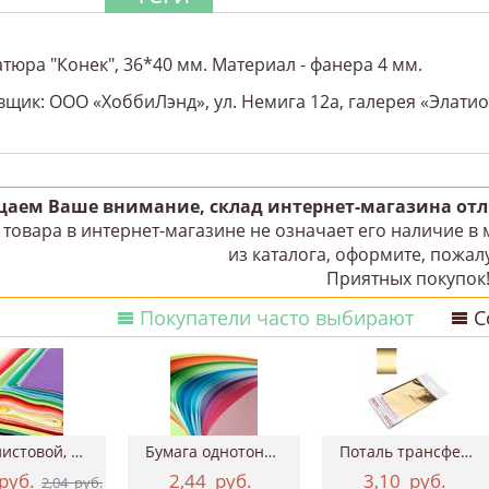
тюра "Конек", 36*40 мм. Материал - фанера 4 мм.
щик: ООО «ХоббиЛэнд», ул. Немига 12а, галерея «Элатио»
аем Ваше внимание, склад интернет-магазина отли
товара в интернет-магазине не означает его наличие в
из каталога, оформите, пожалу
Приятных покупок
Покупатели часто выбирают
С
Фетр листовой, 20х30 см, толщина 2 мм
Бумага однотонная двухсторонняя, 50х70 см...
Поталь трансферная Geronimo, 15*100 см ТАИР
руб.
2,44
руб.
3,10
руб.
2,04
руб.