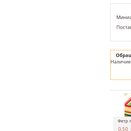
Миниа
Постав
Обращ
Наличие 
Картон двухсторонний однотонный 50*70см, ...
Краситель для ткани, Marabu "EasyColor", ...
4,37
руб.
11,12
руб.
0,50