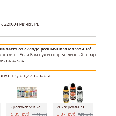
, 220004 Минск, РБ.
чается от склада розничного магазина!
 магазине. Если Вам нужен определенный товар
йста, заказ.
!
опутствующие товары
Краска-спрей Your Fashion Spray Fabric Pa...
Универсальная акриловая краска Hybrid Ac...
5,89
руб.
3,87
руб.
0,9
11,76
руб.
7,73
руб.