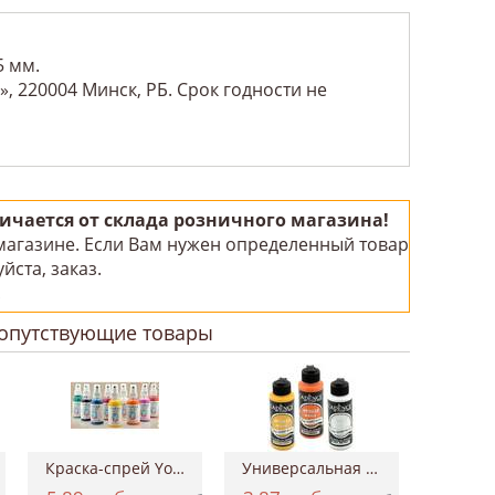
5 мм.
, 220004 Минск, РБ. Срок годности не
чается от склада розничного магазина!
 магазине. Если Вам нужен определенный товар
йста, заказ.
!
опутствующие товары
Краска-спрей Your Fashion Spray Fabric Pa...
Универсальная акриловая краска Hybrid Ac...