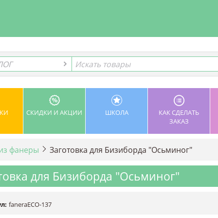
ЛОГ
ЛОГ
КИ
СКИДКИ И АКЦИИ
ШКОЛА
КАК СДЕЛАТЬ
ЗАКАЗ
 из фанеры
Заготовка для Бизиборда "Осьминог"
товка для Бизиборда "Осьминог"
л:
faneraECO-137