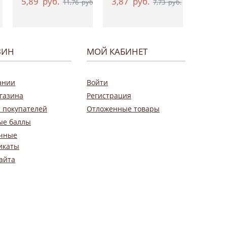
5,89
руб.
3,87
руб.
0,9
11,76
руб.
7,73
руб.
ЗИН
МОЙ КАБИНЕТ
ании
Войти
газина
Регистрация
 покупателей
Отложенные товары
ые баллы
чные
икаты
айта