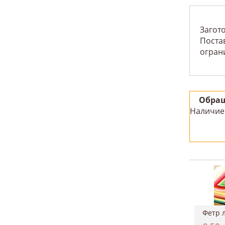
Загото
Постав
огран
Обращ
Наличие 
Картон двухсторонний однотонный 50*70см, ...
Краситель для ткани, Marabu "EasyColor", ...