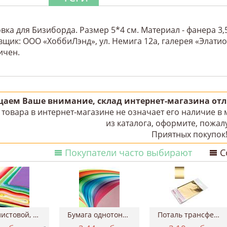
вка для Бизиборда. Размер 5*4 см. Материал - фанера 3,
щик: ООО «ХоббиЛэнд», ул. Немига 12а, галерея «Элатио»
ичен.
аем Ваше внимание, склад интернет-магазина отли
товара в интернет-магазине не означает его наличие в
из каталога, оформите, пожалу
Приятных покупок
Покупатели часто выбирают
С
Фетр листовой, 20х30 см, толщина 2 мм
Бумага однотонная двухсторонняя, 50х70 см...
Поталь трансферная Geronimo, 15*100 см ТАИР