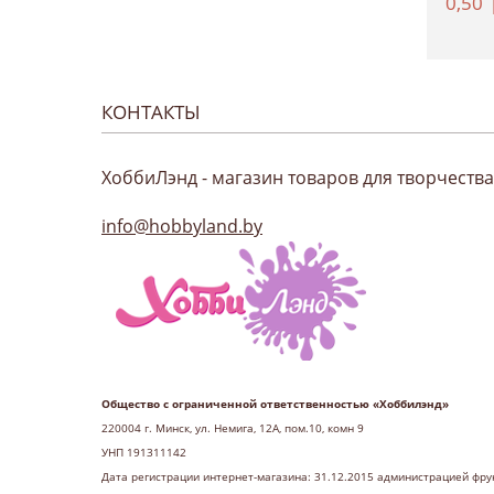
4,37
руб.
11,12
руб.
0,50
КОНТАКТЫ
ХоббиЛэнд - магазин товаров для творчества
info@hobbyland.by
Общество с ограниченной ответственностью «Хоббилэнд»
220004 г
. Минск, ул. Немига, 12А, пом.10, комн 9
УНП 191311142
Дата регистрации интернет-магазина: 31.12.2015 администрацией фру