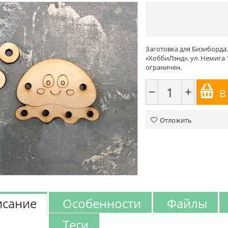
Заготовка для Бизиборда.
«ХоббиЛэнд», ул. Немига 1
ограничен.
−
+
В
Отложить
сание
Особенности
Файлы
Теги