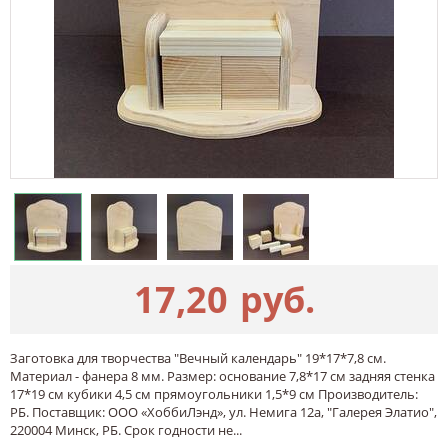
17,20
руб.
Заготовка для творчества "Вечный календарь" 19*17*7,8 см.
Материал - фанера 8 мм. Размер: основание 7,8*17 см задняя стенка
17*19 см кубики 4,5 см прямоугольники 1,5*9 см Производитель:
РБ. Поставщик: ООО «ХоббиЛэнд», ул. Немига 12а, "Галерея Элатио",
220004 Минск, РБ. Срок годности не...